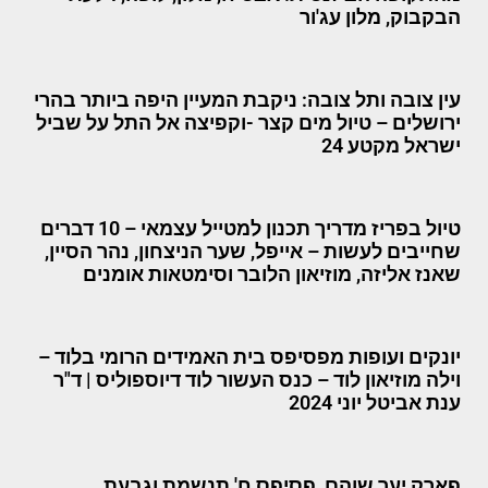
הבקבוק, מלון עג'ור
עין צובה ותל צובה: ניקבת המעיין היפה ביותר בהרי
ירושלים – טיול מים קצר -וקפיצה אל התל על שביל
ישראל מקטע 24
טיול בפריז מדריך תכנון למטייל עצמאי – 10 דברים
שחייבים לעשות – אייפל, שער הניצחון, נהר הסיין,
שאנז אליזה, מוזיאון הלובר וסימטאות אומנים
יונקים ועופות מפסיפס בית האמידים הרומי בלוד –
וילה מוזיאון לוד – כנס העשור לוד דיוספוליס | ד"ר
ענת אביטל יוני 2024
פארק יער שוהם, פסיפס ח' תנשמת וגבעת