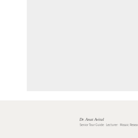
Dr. Anat Avital
Senior Tour Guide · Lecturer · Mosaic Resea