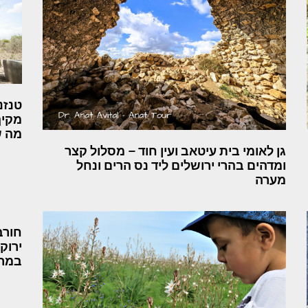
טנזנ
מקיף
מה ש
גן לאומי בית עיטאב ועין חוד – מסלול קצר
ומדהים בהרי ירושלים ליד נס הרים ונחל
מערה
חורב
ירוק
במרכ