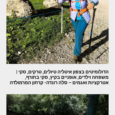
הדולומיטים בצפון איטליה טיולים, טרקים, סקי |
משפחה וילדים, אופניים בקיץ, סקי בחורף,
אטרקציות ואגמים – סלה רונדה- קרחון המרמולדה