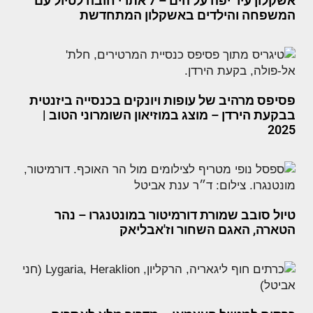
אשקלון עיר יפה על הים – 7 אתרי חובה לטיול עם
המשפחה והילדים באשקלון המתחדשת
פסיפס מרהיב של עופות ויונקים בכנסייה ביזנטית
בבקעת הירדן – מוצג במוזיאון השומרוני הטוב |
2025
טיול סובב שמורת דורמיטור במונטנגרו – נהר
הטארה, האגם השחור וז'אבליאק