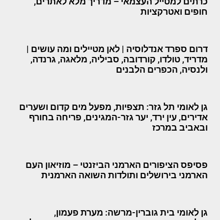
כרתים למטייל העצמאי – מדריך מלא לאתרים,
חופים ואטרקציות
דרום ספרד אנדלוסיה | לאן מטיילים ומה עושים |
מדריד, טולדו, קורדובה, סביליה, מלאגה, גרנדה,
ולנסיה, הכפרים הלבנים
גן לאומי תל גזר: תצפיות, מפעל מים קדום ושערים
אדירים, עין ירד, יער גזר-המגינים, פריחה בחורף
ובאביב במרכז
פסיפס הציפורים הארמני הביזנטי – מוזיאון העם
הארמני בירושלים ותולדות השואה הארמנית
גן לאומי בית גוברין-מרשה: מערת פעמון,