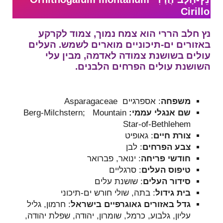
Cirillo
נץ חלב הררי הוא צמח נמוך, צמוד לקרקע
באזורים ים-תיכוניים מוארים לשמש. העלים
עולים בשושנת צמודה לאדמה, מבין עלי
השושנת עולים הפרחים הלבנים.
משפחה
:
אספרגיים
Asparagaceae
שם אנגלי עממי:
Berg-Milchstern; Mountain
Star-of-Bethlehem
צורת חיים
: גאופיט
צבע הפרחים
: לבן
חודשי פריחה
: ינואר, פברואר
טיפוס העלים
: סרגליים
סידור העלים
: שושנת עלים
בית גידול
: בתה, שולי חורש ים-תיכוני
גדל באזורים גאוגרפיים בישראל
: חרמון, גליל
עליון, גלבוע, כרמל, שומרון, יהודה, שפלת יהודה,