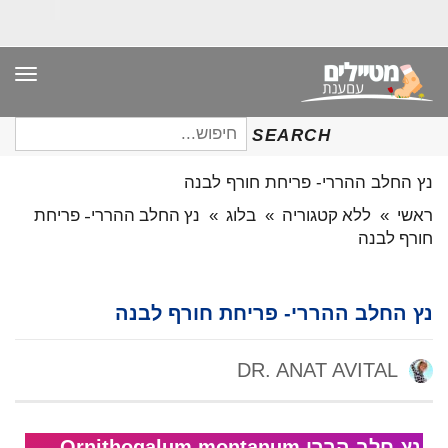
תפר
חיפוש
SEARCH
עבור:
נץ החלב ההררי- פריחת חורף לבנה
ראשי
»
ללא קטגוריה
»
בלוג
»
נץ החלב ההררי- פריחת
חורף לבנה
נץ החלב ההררי- פריחת חורף לבנה
DR. ANAT AVITAL
נֵץ-חָלָב הֲרָרִי Ornithogalum montanum