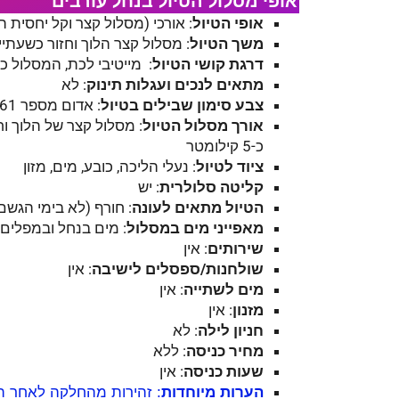
אופי מסלול הטיול בנחל עורבים
אופי הטיול
: אורכי (מסלול קצר וקל יחסית הל
משך הטיול
: מסלול קצר הלוך וחזור כשעתיים. מ
דרגת קושי הטיול
: מייטיבי לכת, המסלול כ
מתאים לנכים ועגלות תינוק
: לא
צבע סימון שבילים בטיול
: אדום מספר 1261
אורך מסלול הטיול
כ-5 קילומטר
ציוד לטיול
: נעלי הליכה, כובע, מים, מזון
קליטה סלולרית
: יש
הטיול מתאים לעונה
: חורף (לא בימי הגשם
מאפייני מים במסלול
: מים בנחל ובמפלים
שירותים
: אין
שולחנות/ספסלים לישיבה
: אין
מים לשתייה
: אין
מזנון
: אין
חניון לילה
: לא
מחיר כניסה
: ללא
שעות כניסה
: אין
הערות מיוחדות
: זהירות מהחלקה לאחר ה