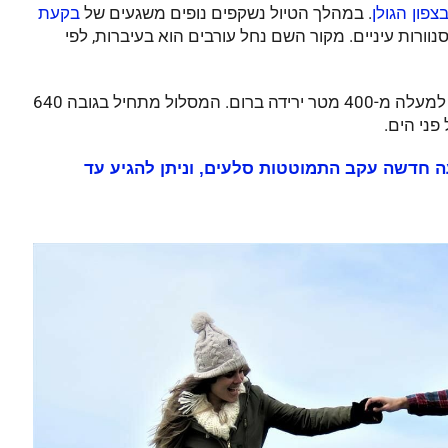
. במהלך הטיול נשקפים נופים משגעים של
צפון הגולן
בקעת
סנוורות עיניים. מקור השם נחל עורבים הוא בעיברות, לפי
הפרש הגבהים שתעברו במסלול נחל עורבים הוא למעלה מ-400 מטר ירידה ברום. המסלול מתחיל בגובה 640
ל סגור (ינואר 2023) עד הודעה חדשה עקב התמוטטות סלעים, וניתן להגיע עד