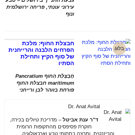
גבעת התנ״ך בירושלים – טבע
עירוני עונתי, פריחה ירושלמית
ונוף
חבצלת החוף: מלכת
בלוג
הפרחים הלבנה והרייחנית
של סוף הקיץ ותחילת
הסתיו
חֲבַצֶּלֶת הַחוֹף Pancratium
maritimum חבצלת החוף
פורחת בזוהר לבן ורייחני
Dr. Anat Avital
ד"ר
ענת
אביטל
–
מדריכת
טיולים
בכירה,
חוקרת
פסיפסים
מהתקופות
הרומית
והביזנטית,
ומרצה
בתחומי
טבע
וארכאולוגיה.