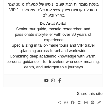
בעלת
מומחיות
רבת־
שנים,
ניסיון
של
למעלה
מ־
30
שנה
בהובלת
קבוצות
וייעוץ
אישי
למטיילים
עצמאיים
ו־
VIP
בארץ
ובעולם.
Dr.
Anat
Avital
Senior
tour
guide,
mosaic
researcher,
and
passionate
storyteller
with
over
30
years
of
experience.
Specializing
in
tailor-
made
tours
and
VIP
travel
planning
across
Israel
and
worldwide.
Combining
deep
academic
knowledge
with
warm,
personal
guidance –
for
travelers
who
seek
meaning,
depth,
and
unforgettable
journeys.
Share this site
WhatsApp
Share
Facebook
Print
Gmail
Pinterest
Copy