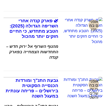
🌿 פארק קנדה אחרי
אופניי
ם במ
השריפה הגדולה (2025):
רכז
הטבע מתחדש, כי החיים
חזקים יותר מהכול
מהנוף השרוף אל ירוק חדש –
התחדשות הצמחייה בפארק
קנדה
גבעת התנ"ך ומורדות
אופניי
ם בה
הכנסייה הסקוטית
רי ירו
בירושלים – פריחה עונתית
שלים
במעגל השנה
והשפ
לה