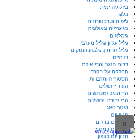
ביולוגיה ימית
בלוג
ג'יפים וטרקטורונים
גאוגרפיה וגאולוגיה
גימלאים
גליל עליון וגליל מערבי
גליל תחתון, גלבוע ועמקים
דו חיים
דרום הנגב והרי אילת
החלקה על הקרח
הסטוריה ותרבויות
העיר ירושלים
הר הנגב ומכתשים
הרי יהודה וירושלים
ואטר טאג
חניון יום
חניון יום בדרום
לילה
חניון יום במרכז
ראש
חניון יום בצפון
עמוד