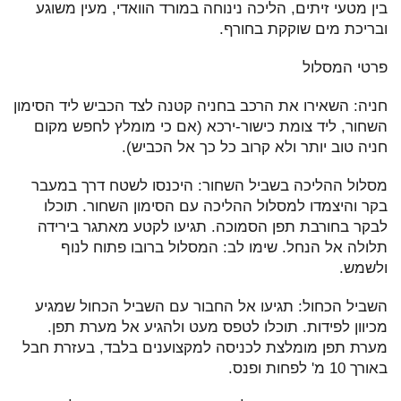
בין מטעי זיתים, הליכה נינוחה במורד הוואדי, מעין משוגע
ובריכת מים שוקקת בחורף.
פרטי המסלול
חניה: השאירו את הרכב בחניה קטנה לצד הכביש ליד הסימון
השחור, ליד צומת כישור-ירכא (אם כי מומלץ לחפש מקום
חניה טוב יותר ולא קרוב כל כך אל הכביש).
מסלול ההליכה בשביל השחור: היכנסו לשטח דרך במעבר
בקר והיצמדו למסלול ההליכה עם הסימון השחור. תוכלו
לבקר בחורבת תפן הסמוכה. תגיעו לקטע מאתגר בירידה
תלולה אל הנחל. שימו לב: המסלול ברובו פתוח לנוף
ולשמש.
השביל הכחול: תגיעו אל החבור עם השביל הכחול שמגיע
מכיוון לפידות. תוכלו לטפס מעט ולהגיע אל מערת תפן.
מערת תפן מומלצת לכניסה למקצוענים בלבד, בעזרת חבל
באורך 10 מ' לפחות ופנס.