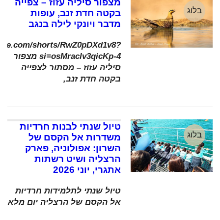
מצפור סיליה עזוז – צפייה
בלוג
בקטה חדת זנב, עופות
מדבר ויונקי לילה בנגב
tube.com/shorts/RwZ0pDXd1v8?
si=osMraclv3qicKp-4 מצפור
סיליה עזוז – מסתור לצפייה
בקטה חדת זנב,
טיול שנתי לבנות חרדיות
בלוג
משדרות אל הקסם של
השרון: אפולוניה, פארק
הרצליה ושיט רשתות
אתגרי, יוני 2026
טיול שנתי לתלמידות חרדיות
אל הקסם של הרצליה יום מלא