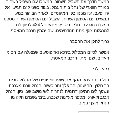
המשך הדרך עם השביל השחור: המשיכו עם השביל השחור
במורד הוואדי של נחל בית העמק. בעוד כשני ק"מ תגיעו אל
עין יפעם, עין מג'נון בפי המקומיים. לאחר הביקור במעין
תמשיכו עם הסימון השחור. השביל עם הסימון השחור מטפס
במעלה הגבעה. חלקו בשביל מתאים ל 4X4 לכיוון ג'ת,
למרגלות צוקי גיתה המדהימים. שם ימתין הרכב המאסף.
צריך לתקן את ההסבר
אפשר לסיים המסלול בירכא ואז פוסעים שמאלה עם הסימון
האדום, שם ימתין הרכב המאסף.
רקע כללי
נחל בית העמק מנקז את שוליו הצפוניים של מתלול צורים,
הר חלוץ, הר שזור, הר פלך והר כישור. הנחל זורם מערבה
ונשפך לים התיכון דרומית לנהריה ליש מושב שבי ציון. הנחל
אכזב ולאורכו מספר מעיינות שכבה. בימי גשמים חלק מן
הנחל מוצף במים.