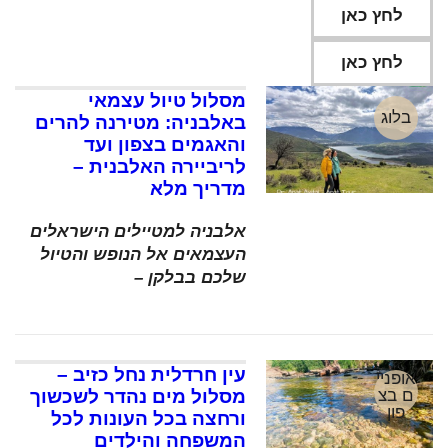
לחץ כאן
לחץ כאן
מסלול טיול עצמאי
בלוג
באלבניה: מטירנה להרים
והאגמים בצפון ועד
לריביירה האלבנית –
מדריך מלא
אלבניה למטיילים הישראלים
העצמאים אל הנופש והטיול
שלכם בבלקן –
עין חרדלית נחל כזיב –
אופניי
ם בצ
מסלול מים נהדר לשכשוך
פון
ורחצה בכל העונות לכל
המשפחה והילדים