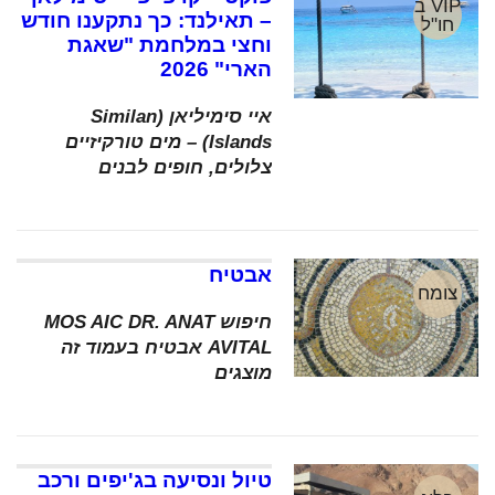
VIP ב
– תאילנד: כך נתקענו חודש
חו"ל
וחצי במלחמת "שאגת
הארי" 2026
איי סימיליאן (Similan
Islands) – מים טורקיזיים
צלולים, חופים לבנים
אבטיח
צומח
חיפוש MOS AIC DR. ANAT
AVITAL אבטיח בעמוד זה
מוצגים
טיול ונסיעה בג'יפים ורכב