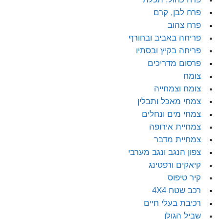
פרח לבן, קרם
פרח צהוב
פריחה באביב ובחורף
פריחה בקיץ ובסתיו
פרסום מדריכים
צומח
צומח וצמחייה
צמחי מאכל ותבלין
צמחי מים ונחלים
צמחיית אירופה
צמחיית מדבר
צפון הנגב ונגב מערבי
קיאקים ורפטינג
קיר טיפוס
רכב שטח 4X4
רכיבת בעלי חיים
שביל הגולן