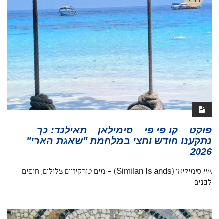
חו"ל
פוקט – קו פי פי – סימילאן – תאילנד: כך
נתקענו חודש וחצי במלחמת "שאגת הארי"
2026
איי סימיליאן (Similan Islands) – מים טורקיזיים צלולים, חופים
לבנים