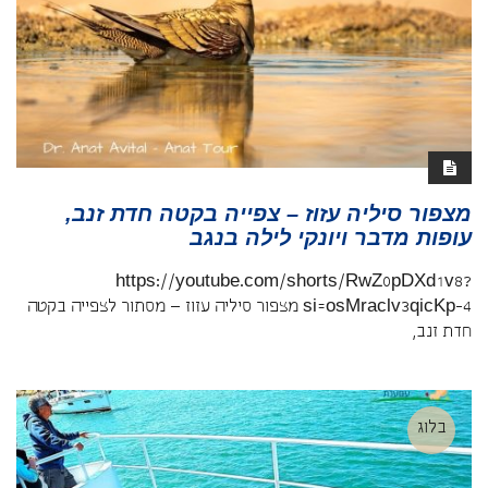
מצפור סיליה עזוז – צפייה בקטה חדת זנב,
עופות מדבר ויונקי לילה בנגב
https://youtube.com/shorts/RwZ0pDXd1v8?
si=osMraclv3qicKp-4 מצפור סיליה עזוז – מסתור לצפייה בקטה
חדת זנב,
בלוג