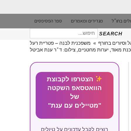
לים בחו"ל
מגדירים ומאמרים
ספר הפסיפסים
חיפוש
SEARCH
עבור:
 וסיורים בחורף
»
משפכנית לבנה – פטריית רעל
נת מאוד, יערות מחטניים, צילום: ד"ר ענת אביטל
הצטרפו לקבוצת
הוואטסאפ השקטה
של
"מטיילים עם ענת"
רוצים לקבל עדכונים על טיולים