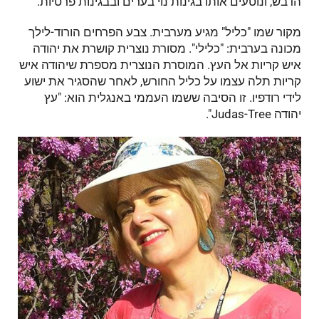
הדבש, ונוטעים אותו בגינות נוי בערים ובבגינות פרטיות.
מקור שמו "כליל" מגיע מערבית. צבע הפרחים הורוד-לילך
מכונה בערבית: "כלילי". מסורת נוצרית קושרת את יהודה
איש קריות אל העץ. המוסרת הנוצרית מספרת שיהודה איש
קריות תלה עצמו על כליל החורש, לאחר שהסגיר את ישוע
לידי רודפיו. זו הסיבה ששמו העממי באנגלית הוא: "עץ
יהודה Judas-Tree".