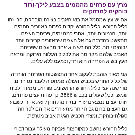
מרץ עם פרחים מהממים בצבע לילך-ורוד
בוהקים למרחקים
אם יש עץ שמסמל את בוא האביב בצורה מובהקת, הרי זהו
כליל החורש. כליל החורש יקדים לפרוח באזורים החמים
יותר, והנמוכים יותר, ואחרי כמה ימים, פריחת העצים
תתפשט בהדרגה גם אל העצים שבאזורים קרירים יותר
גבוהים יותר. כלל החורש הוא אחד מהעצים שפריחת
האביב שלהם מקדימה את לבלוב העלווה הירוקה, ומראה
העץ בשיא הפריחה הוא ורוד, וכמעט ללא עלים.
אני מאוד אוהבת לעקוב אחר התפשטות הפריחה הוורודה
של כליל החורש בכביש העולה ממחסיה לעבר נס הרים.
מדי שנה עצי כליל החורש הראשונים פורחים ממזרח לבית
שמש, וככל שעולים בכביש 3866, כך פחות עצים פורחים,
ויותר עצים נמצאים עדיין בתרדמת חורף. ואז, אחרי כשבוע
גם העצים ברום גבוה יותר מתעוררים אף הם לפריחה
סגולה-בוהקת, ומצדי הכביש חגיגת אביב מטרפת.
כליל החורש נחשב כמקור צוף ואבקה מעולה עבור דבורי