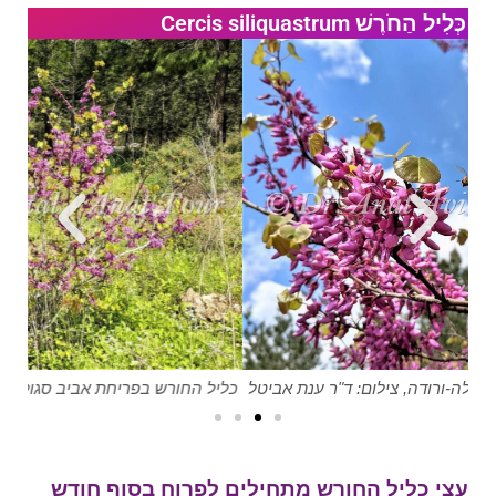
כְּלִיל הַחֹרֶשׁ Cercis siliquastrum
טל
כליל החורש בפריחת אביב סגולה-ורודה, צילום: ד"ר ענת אביטל
כלי
עצי כליל החורש מתחילים לפרוח בסוף חודש