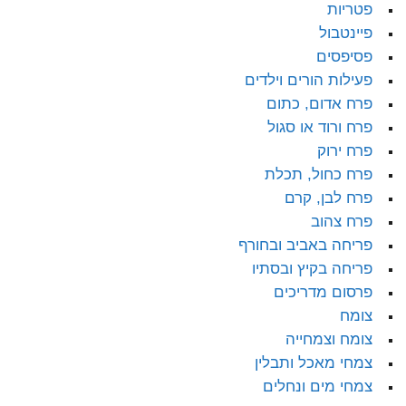
פטריות
פיינטבול
פסיפסים
פעילות הורים וילדים
פרח אדום, כתום
פרח ורוד או סגול
פרח ירוק
פרח כחול, תכלת
פרח לבן, קרם
פרח צהוב
פריחה באביב ובחורף
פריחה בקיץ ובסתיו
פרסום מדריכים
צומח
צומח וצמחייה
צמחי מאכל ותבלין
צמחי מים ונחלים