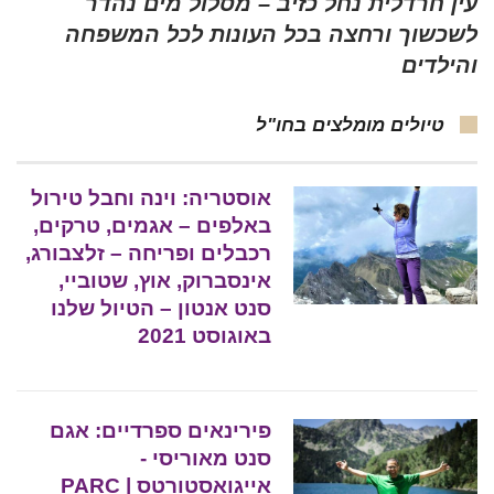
עין חרדלית נחל כזיב – מסלול מים נהדר
לשכשוך ורחצה בכל העונות לכל המשפחה
והילדים
טיולים מומלצים בחו"ל
אוסטריה: וינה וחבל טירול
באלפים – אגמים, טרקים,
רכבלים ופריחה – זלצבורג,
אינסברוק, אוץ, שטוביי,
סנט אנטון – הטיול שלנו
באוגוסט 2021
פירינאים ספרדיים: אגם
סנט מאוריסי -
אייגואסטורטס | PARC