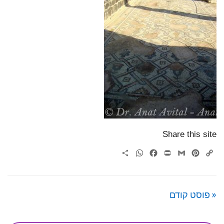
Share this site
WhatsApp
Share
Facebook
Print
Gmail
Pinterest
Copy
Link
« פוסט קודם