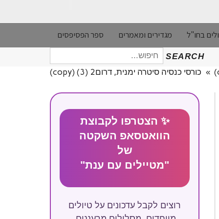
לים בחו"ל
מגדירים ומאמרים
ספר הפסיפסים
חיפוש
SEARCH
עבור:
»
כורסי כנסיה סיטרה ימנית, דרום2 (3) (copy)
✨ הצטרפו לקבוצת
הוואטסאפ השקטה
של
"מטיילים עם ענת"
רוצים לקבל עדכונים על טיולים
מיוחדים, מסלולים מרעננים,