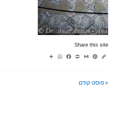
Share this site
WhatsApp
Share
Facebook
Print
Gmail
Pinterest
Copy
Link
« פוסט קודם