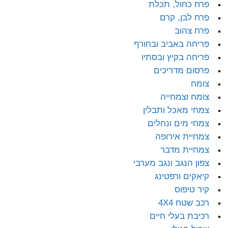
פרח כחול, תכלת
פרח לבן, קרם
פרח צהוב
פריחה באביב ובחורף
פריחה בקיץ ובסתיו
פרסום מדריכים
צומח
צומח וצמחייה
צמחי מאכל ותבלין
צמחי מים ונחלים
צמחיית אירופה
צמחיית מדבר
צפון הנגב ונגב מערבי
קיאקים ורפטינג
קיר טיפוס
רכב שטח 4X4
רכיבת בעלי חיים