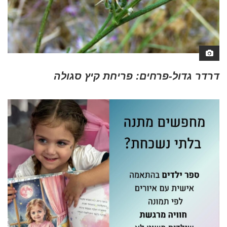
דרדר גדול-פרחים: פריחת קיץ סגולה