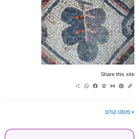
Share this site
WhatsApp
Share
Facebook
Print
Gmail
Pinterest
Copy
Link
« פוסט קודם