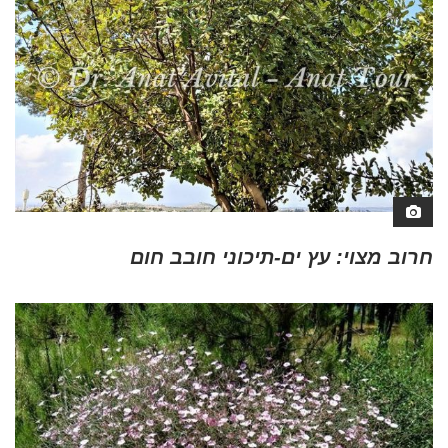
חרוב מצוי: עץ ים-תיכוני חובב חום