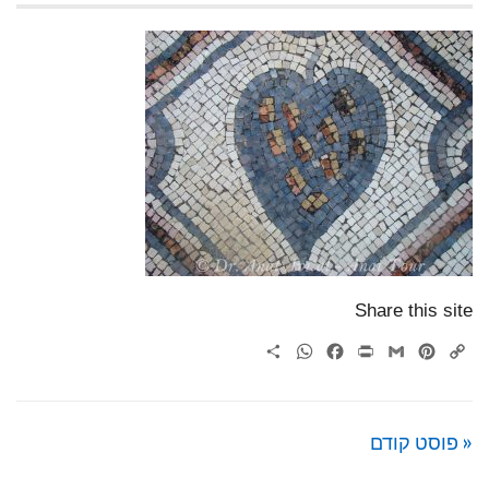
Share this site
WhatsApp
Share
Facebook
Print
Gmail
Pinterest
Copy
Link
« פוסט קודם