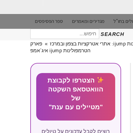
לים בחו"ל
מגדירים ומאמרים
ספר הפסיפסים
חיפוש
SEARCH
עבור:
בצפון ובמרכז
»
פארק
הטרמפולינות ijump איג'אמפ
הצטרפו לקבוצת
הוואטסאפ השקטה
של
"מטיילים עם ענת"
רוצים לקבל עדכונים על טיולים