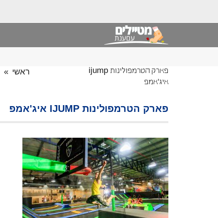
ראשי
»
פארק הטרמפולינות ijump
איג'אמפ
פארק הטרמפולינות IJUMP איג'אמפ