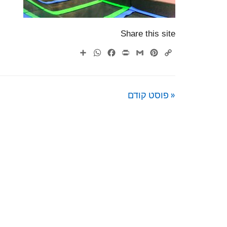
Share this site
WhatsApp
Share
Facebook
Print
Gmail
Pinterest
Copy
Link
« פוסט קודם