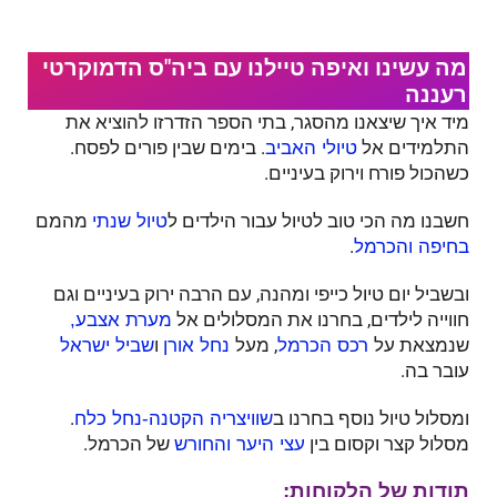
מה עשינו ואיפה טיילנו עם ביה"ס הדמוקרטי
רעננה
מיד איך שיצאנו מהסגר, בתי הספר הזדרזו להוציא את
התלמידים אל
. בימים שבין פורים לפסח.
טיולי האביב
כשהכול פורח וירוק בעיניים.
חשבנו מה הכי טוב לטיול עבור הילדים ל
מהמם
טיול שנתי
.
בחיפה והכרמל
ובשביל יום טיול כייפי ומהנה, עם הרבה ירוק בעיניים וגם
חווייה לילדים, בחרנו את המסלולים אל
מערת אצבע,
שנמצאת על
, מעל
ו
רכס הכרמל
נחל אורן
שביל ישראל
עובר בה.
ומסלול טיול נוסף בחרנו ב
.
שוויצריה הקטנה-נחל כלח
מסלול קצר וקסום בין
של הכרמל.
עצי היער והחורש
תודות של הלקוחות: