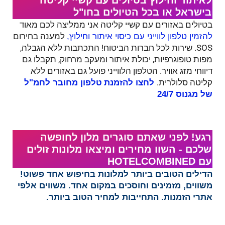
לאיתור וחילוץ בטיולים עם קשיי קליטה
בישראל או בכל הטיולים בחו"ל
בטיולים באזורים עם קשיי קליטה אני ממליצה לכם מאוד
למענה בחירום
להזמין טלפון לווייני עם כיסוי איתור וחילוץ,
SOS. שירות לכל חברות הביטוח! התכתבות ללא הגבלה,
מפות טופוגרפיות, יכולת איתור ומעקב מרחוק, תקבלו גם
דיווחי מזג אוויר. הטלפון הלווייני פועל גם באזורים ללא
קליטה סלולרית.
לחצו להזמנת
טלפון מחובר לחמ"ל
של מגנוס 24/7
רגע! לפני שאתם סוגרים מלון לחופשה
שלכם - השוו מחירים ומיצאו מלונות זולים
עם HOTELCOMBINED‏​
הדילים הטובים ביותר למלונות בחיפוש אחד פשוט!
משווים, מזמינים וחוסכים במקום אחד. משווים אלפי
אתרי הזמנות. התחייבות למחיר הטוב ביותר.