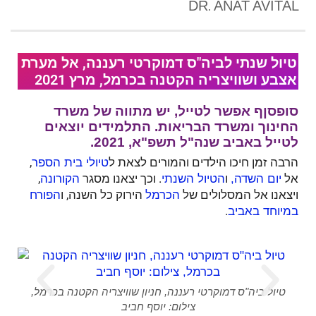
DR. ANAT AVITAL
טיול שנתי לביה"ס דמוקרטי רעננה, אל מערת
אצבע ושוויצריה הקטנה בכרמל, מרץ 2021
סופסןף אפשר לטייל, יש מתווה של משרד
החינוך ומשרד הבריאות. התלמידים יוצאים
לטייל באביב שנה"ל תשפ"א, 2021.
הרבה זמן חיכו הילדים והמורים לצאת ל
,
טיולי בית הספר
אל
ו
. וכך יצאנו מסגר
,
יום השדה,
הטיול השנתי
הקורונה
ויצאנו אל המסלולים של
הירוק כל השנה, ו
הכרמל
הפורח
.
במיוחד באביב
סף
טיול ביה"ס דמוקרטי רעננה, חניון שוויצריה הקטנה בכרמל,
צילום: יוסף חביב