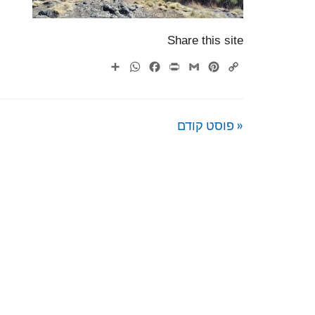
Share this site
WhatsApp
Share
Facebook
Print
Gmail
Pinterest
Copy
Link
« פוסט קודם