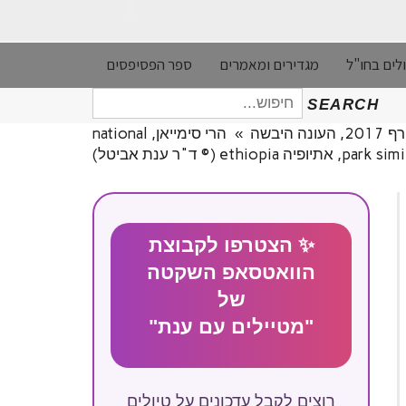
לים בחו"ל
מגדירים ומאמרים
ספר הפסיפסים
חיפוש
SEARCH
עבור:
יבשה
»
הרי סימייאן, national
ethio (© ד"ר ענת אביטל)
✨ הצטרפו לקבוצת
הוואטסאפ השקטה
של
"מטיילים עם ענת"
רוצים לקבל עדכונים על טיולים