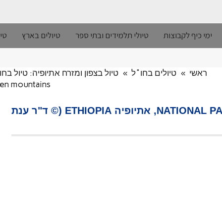
ימי כיף לקבוצות
טיולי תלמידים ובתי ספר
טיולים בארץ
טיו
ראשי
»
טיולים בחו"ל
»
טיול בצפון ומזרח אתיופיה: טיול בחורף 2017, העונה ה
park simien mountains, אתיופיה pia
הרי סימייאן, NATIONAL PARK SIMIEN MOUNTAINS, אתיופיה ETHIOPIA (© ד"ר ענת