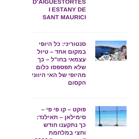
D'AIGÜESTORTES
I ESTANY DE
SANT MAURICI
סנטוריני: כל היופי
במקום אחד – טיול
עצמאי בחו"ל – כך
שלא תפספסו כלום
מהיופי של האי היווני
הקסום
פוקט – קו פי פי –
סימילאן – תאילנד:
כך נתקענו חודש
וחצי במלחמת