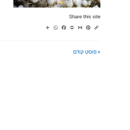
Share this site
WhatsApp
Share
Facebook
Print
Gmail
Pinterest
Copy
Link
« פוסט קודם