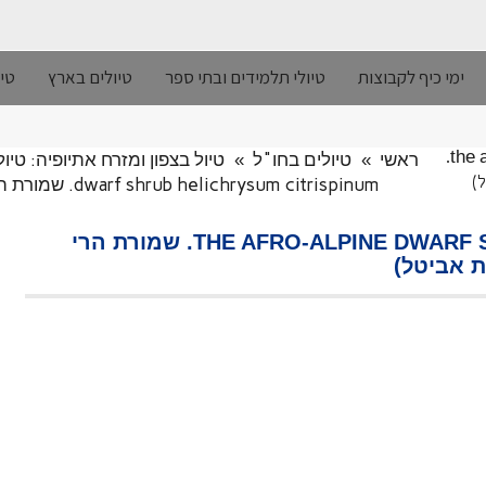
ימי כיף לקבוצות
טיולי תלמידים ובתי ספר
טיולים בארץ
טיו
ראשי
»
טיולים בחו"ל
»
טיול בצפון ומזרח אתיופיה: טיול בחורף 2017, 
the afro-alpine dwarf shrub helichrysum citrispinum.
dwarf shrub helichrysum citrispinum. שמורת הרי סימייאן, אתיופיה ethiopia (© ד"ר ענת אביטל)
THE AFRO-ALPINE DWARF SHRUB HELICHRYSUM CITRISPINUM. שמורת הרי