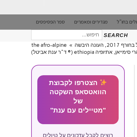
לים בחו"ל
מגדירים ומאמרים
ספר הפסיפסים
חיפוש
SEARCH
עבור:
העונה היבשה
»
the afro-alpine
הצטרפו לקבוצת
הוואטסאפ השקטה
של
"מטיילים עם ענת"
רוצים לקבל עדכונים על טיולים