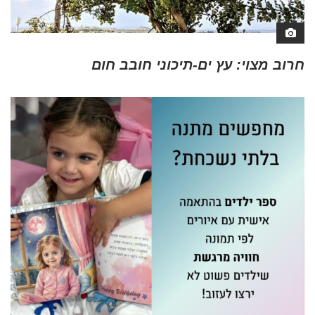
חרוב מצוי: עץ ים-תיכוני חובב חום