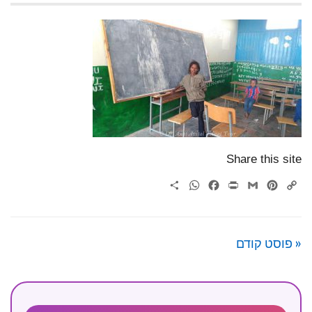
Share this site
WhatsApp
Share
Facebook
Print
Gmail
Pinterest
Copy
Link
« פוסט קודם