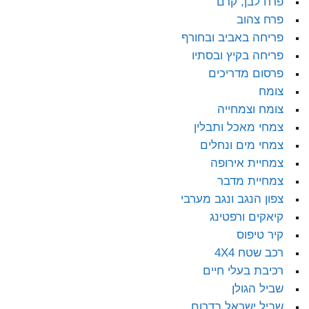
פרח לבן, קרם
פרח צהוב
פריחה באביב ובחורף
פריחה בקיץ ובסתיו
פרסום מדריכים
צומח
צומח וצמחייה
צמחי מאכל ותבלין
צמחי מים ונחלים
צמחיית אירופה
צמחיית מדבר
צפון הנגב ונגב מערבי
קיאקים ורפטינג
קיר טיפוס
רכב שטח 4X4
רכיבת בעלי חיים
שביל הגולן
שביל ישראל בדרום