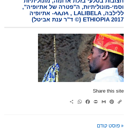
חצובות בסלעי בזלת אדומה, מונוליתיות
וסמי-מונוליתיות, ה"פטרה של אתיופיה",
ללילבה, ላሊበላ , LALIBELA- אתיופיה
ETHIOPIA 2017 (© ד"ר ענת אביטל)
Share this site
WhatsApp
Share
Facebook
Print
Gmail
Pinterest
Copy
Link
« פוסט קודם