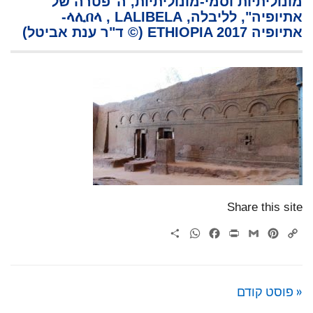
מונוליתיות וסמי-מונוליתיות, ה"פטרה של
אתיופיה", לליבלה, ላሊበላ , LALIBELA-
אתיופיה ETHIOPIA 2017 (© ד"ר ענת אביטל)
Share this site
WhatsApp
Share
Facebook
Print
Gmail
Pinterest
Copy
Link
« פוסט קודם