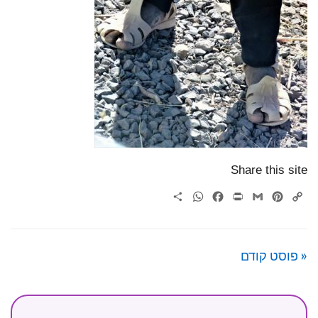
Share this site
WhatsApp
Share
Facebook
Print
Gmail
Pinterest
Copy
Link
« פוסט קודם