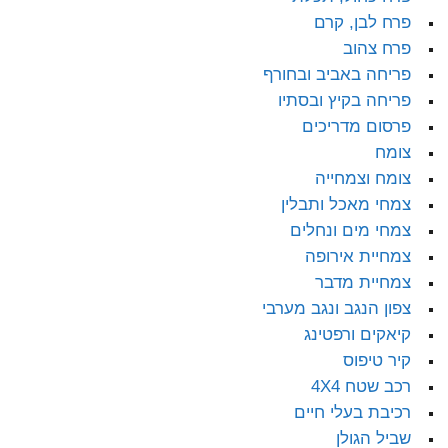
פרח לבן, קרם
פרח צהוב
פריחה באביב ובחורף
פריחה בקיץ ובסתיו
פרסום מדריכים
צומח
צומח וצמחייה
צמחי מאכל ותבלין
צמחי מים ונחלים
צמחיית אירופה
צמחיית מדבר
צפון הנגב ונגב מערבי
קיאקים ורפטינג
קיר טיפוס
רכב שטח 4X4
רכיבת בעלי חיים
שביל הגולן