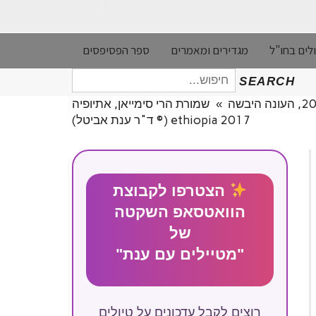
לים בחו"ל
מגדירים ומאמרים
ספר הפסיפסים
חיפוש
SEARCH
עבור:
»
שמורת הרי סימייאן, אתיופיה
ethiopia 2017 (© ד"ר ענת אביטל)
הצטרפו לקבוצת
הוואטסאפ השקטה
של
"מטיילים עם ענת"
רוצים לקבל עדכונים על טיולים