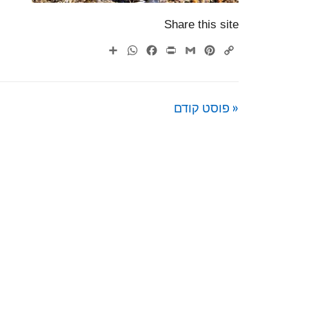
Share this site
WhatsApp
Share
Facebook
Print
Gmail
Pinterest
Copy
Link
« פוסט קודם