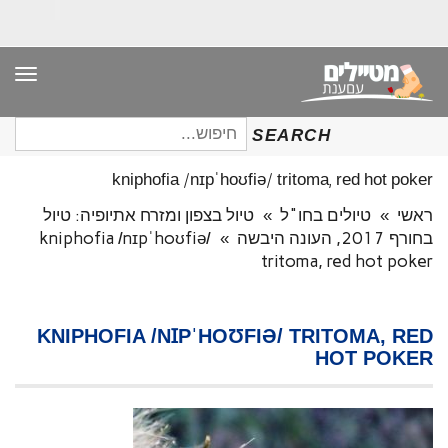
תפר
חיפוש
SEARCH
עבור:
kniphofia /nɪpˈhoʊfiə/ tritoma, red hot poker
ראשי
»
טיולים בחו"ל
»
טיול בצפון ומזרח אתיופיה: טיול
בחורף 2017, העונה היבשה
»
kniphofia /nɪpˈhoʊfiə/
tritoma, red hot poker
KNIPHOFIA /NꞮPˈHOƱFIƏ/ TRITOMA, RED
HOT POKER