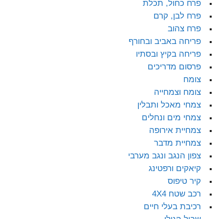
פרח כחול, תכלת
פרח לבן, קרם
פרח צהוב
פריחה באביב ובחורף
פריחה בקיץ ובסתיו
פרסום מדריכים
צומח
צומח וצמחייה
צמחי מאכל ותבלין
צמחי מים ונחלים
צמחיית אירופה
צמחיית מדבר
צפון הנגב ונגב מערבי
קיאקים ורפטינג
קיר טיפוס
רכב שטח 4X4
רכיבת בעלי חיים