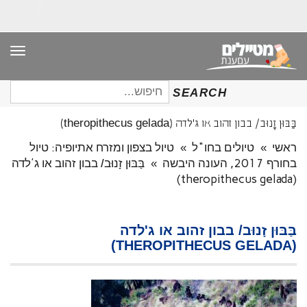
תפר
חיפוש
SEARCH
עבור:
בַּבּוּן זָנוּב/ בבון זהוב או ג'לדה (theropithecus gelada)
ראשי
»
טיולים בחו"ל
»
טיול בצפון ומזרח אתיופיה: טיול
בחורף 2017, העונה היבשה
»
בַּבּוּן זָנוּב/ בבון זהוב או ג'לדה
(theropithecus gelada)
בַּבּוּן זָנוּב/ בבון זהוב או ג'לדה
(THEROPITHECUS GELADA)