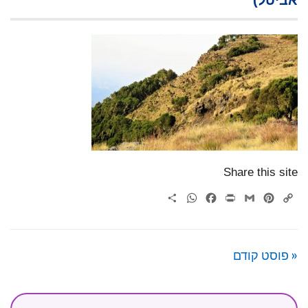
אביטל)
Share this site
WhatsApp
Share
Facebook
Print
Gmail
Pinterest
Copy
Link
« פוסט קודם