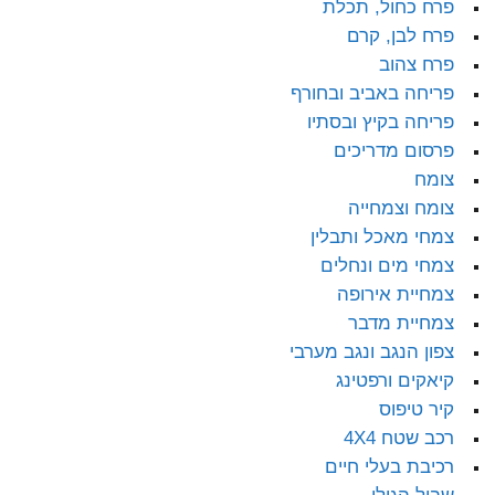
פרח כחול, תכלת
פרח לבן, קרם
פרח צהוב
פריחה באביב ובחורף
פריחה בקיץ ובסתיו
פרסום מדריכים
צומח
צומח וצמחייה
צמחי מאכל ותבלין
צמחי מים ונחלים
צמחיית אירופה
צמחיית מדבר
צפון הנגב ונגב מערבי
קיאקים ורפטינג
קיר טיפוס
רכב שטח 4X4
רכיבת בעלי חיים