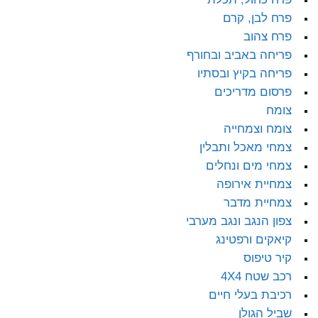
פרח לבן, קרם
פרח צהוב
פריחה באביב ובחורף
פריחה בקיץ ובסתיו
פרסום מדריכים
צומח
צומח וצמחייה
צמחי מאכל ותבלין
צמחי מים ונחלים
צמחיית אירופה
צמחיית מדבר
צפון הנגב ונגב מערבי
קיאקים ורפטינג
קיר טיפוס
רכב שטח 4X4
רכיבת בעלי חיים
שביל הגולן