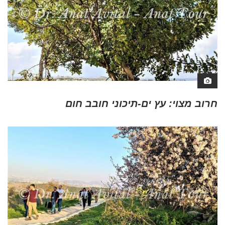
חרוב מצוי: עץ ים-תיכוני חובב חום