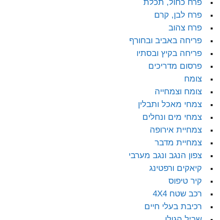
פרח כחול, תכלת
פרח לבן, קרם
פרח צהוב
פריחה באביב ובחורף
פריחה בקיץ ובסתיו
פרסום מדריכים
צומח
צומח וצמחייה
צמחי מאכל ותבלין
צמחי מים ונחלים
צמחיית אירופה
צמחיית מדבר
צפון הנגב ונגב מערבי
קיאקים ורפטינג
קיר טיפוס
רכב שטח 4X4
רכיבת בעלי חיים
שביל הגולן