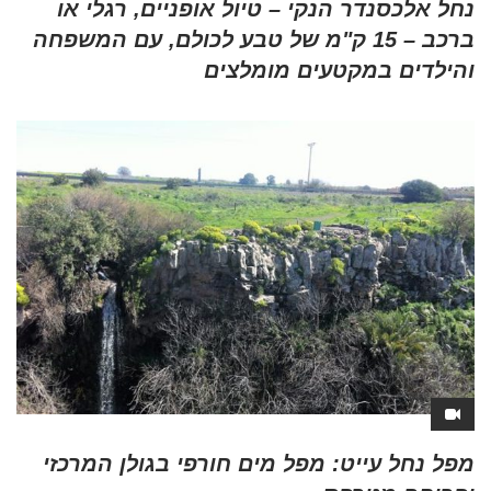
נחל אלכסנדר הנקי – טיול אופניים, רגלי או
ברכב – 15 ק"מ של טבע לכולם, עם המשפחה
והילדים במקטעים מומלצים
מפל נחל עייט: מפל מים חורפי בגולן המרכזי