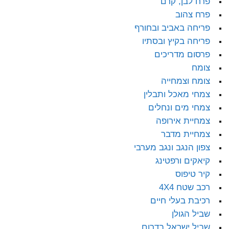
פרח לבן, קרם
פרח צהוב
פריחה באביב ובחורף
פריחה בקיץ ובסתיו
פרסום מדריכים
צומח
צומח וצמחייה
צמחי מאכל ותבלין
צמחי מים ונחלים
צמחיית אירופה
צמחיית מדבר
צפון הנגב ונגב מערבי
קיאקים ורפטינג
קיר טיפוס
רכב שטח 4X4
רכיבת בעלי חיים
שביל הגולן
שביל ישראל בדרום