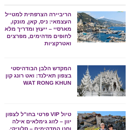
הריביירה הצרפתית למטייל
העצמאי: ניס, קאן, מונקו,
מארסיי – ייעוץ ומדריך מלא
לחופים מדהימים, מפרצים
ואטרקציות
המקדש הלבן הבודהיסטי
בצפון תאילנד: ואט רונג קון
WAT RONG KHUN
טיול VIP פרטי בחו"ל לצפון
יוון – לזוג גימלאים אילה
וחנן המדהימים – סלוניקי,