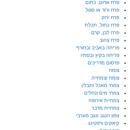
פרח אדום, כתום
פרח ורוד או סגול
פרח ירוק
פרח כחול, תכלת
פרח לבן, קרם
פרח צהוב
פריחה באביב ובחורף
פריחה בקיץ ובסתיו
פרסום מדריכים
צומח
צומח וצמחייה
צמחי מאכל ותבלין
צמחי מים ונחלים
צמחיית אירופה
צמחיית מדבר
צפון הנגב ונגב מערבי
קיאקים ורפטינג