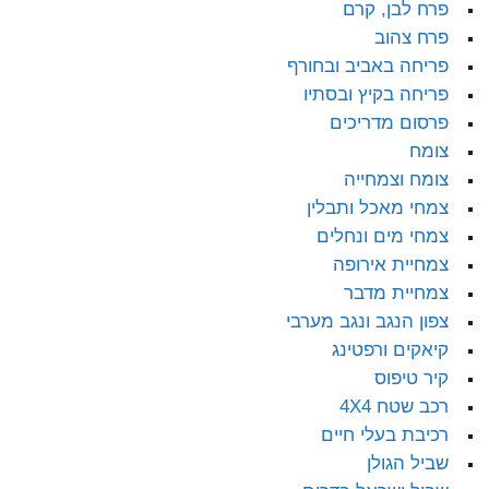
פרח לבן, קרם
פרח צהוב
פריחה באביב ובחורף
פריחה בקיץ ובסתיו
פרסום מדריכים
צומח
צומח וצמחייה
צמחי מאכל ותבלין
צמחי מים ונחלים
צמחיית אירופה
צמחיית מדבר
צפון הנגב ונגב מערבי
קיאקים ורפטינג
קיר טיפוס
רכב שטח 4X4
רכיבת בעלי חיים
שביל הגולן