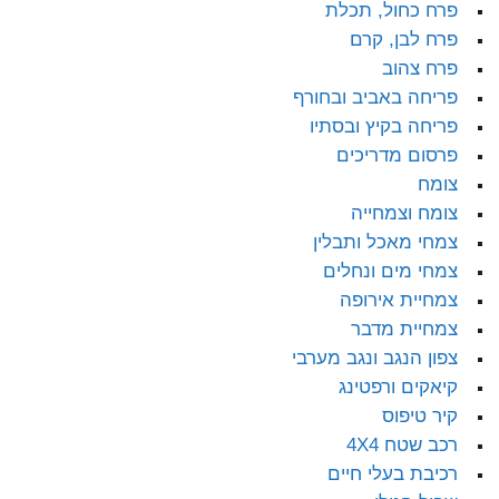
פרח כחול, תכלת
פרח לבן, קרם
פרח צהוב
פריחה באביב ובחורף
פריחה בקיץ ובסתיו
פרסום מדריכים
צומח
צומח וצמחייה
צמחי מאכל ותבלין
צמחי מים ונחלים
צמחיית אירופה
צמחיית מדבר
צפון הנגב ונגב מערבי
קיאקים ורפטינג
קיר טיפוס
רכב שטח 4X4
רכיבת בעלי חיים