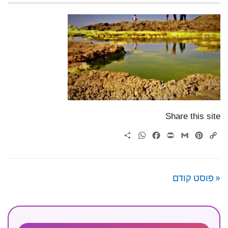
Share this site
WhatsApp
Share
Facebook
Print
Gmail
Pinterest
Copy
Link
« פוסט קודם