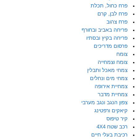
פרח כחול, תכלת
פרח לבן, קרם
פרח צהוב
פריחה באביב ובחורף
פריחה בקיץ ובסתיו
פרסום מדריכים
צומח
צומח וצמחייה
צמחי מאכל ותבלין
צמחי מים ונחלים
צמחיית אירופה
צמחיית מדבר
צפון הנגב ונגב מערבי
קיאקים ורפטינג
קיר טיפוס
רכב שטח 4X4
רכיבת בעלי חיים