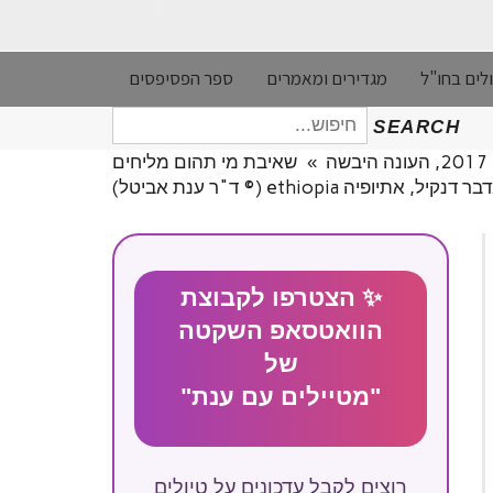
לים בחו"ל
מגדירים ומאמרים
ספר הפסיפסים
חיפוש
SEARCH
עבור:
»
שאיבת מי תהום מליחים
נקיל, אתיופיה ethiopia (© ד"ר ענת אביטל)
✨ הצטרפו לקבוצת
הוואטסאפ השקטה
של
"מטיילים עם ענת"
רוצים לקבל עדכונים על טיולים