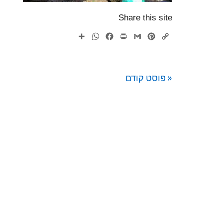
Share this site
WhatsApp
Share
Facebook
Print
Gmail
Pinterest
Copy
Link
« פוסט קודם