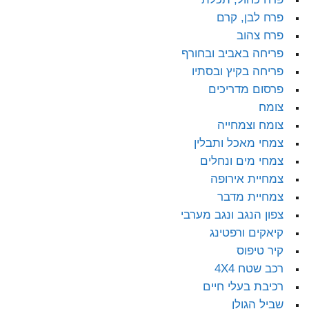
פרח לבן, קרם
פרח צהוב
פריחה באביב ובחורף
פריחה בקיץ ובסתיו
פרסום מדריכים
צומח
צומח וצמחייה
צמחי מאכל ותבלין
צמחי מים ונחלים
צמחיית אירופה
צמחיית מדבר
צפון הנגב ונגב מערבי
קיאקים ורפטינג
קיר טיפוס
רכב שטח 4X4
רכיבת בעלי חיים
שביל הגולן