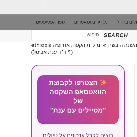
לים בחו"ל
מגדירים ומאמרים
ספר הפסיפסים
חיפוש
SEARCH
עבור:
»
מולדת הקפה, אתיופיה ethiopia
(© ד"ר ענת אביטל)
הצטרפו לקבוצת
הוואטסאפ השקטה
של
"מטיילים עם ענת"
רוצים לקבל עדכונים על טיולים