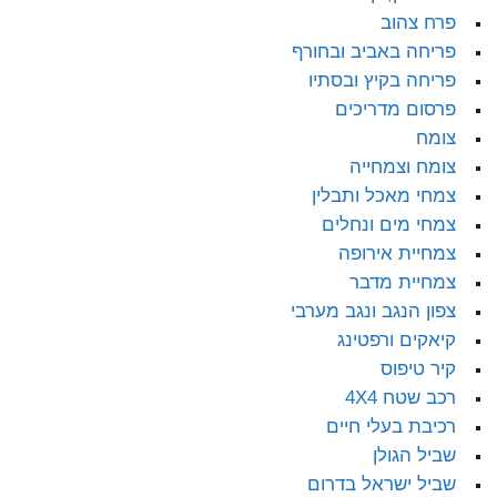
פרח צהוב
פריחה באביב ובחורף
פריחה בקיץ ובסתיו
פרסום מדריכים
צומח
צומח וצמחייה
צמחי מאכל ותבלין
צמחי מים ונחלים
צמחיית אירופה
צמחיית מדבר
צפון הנגב ונגב מערבי
קיאקים ורפטינג
קיר טיפוס
רכב שטח 4X4
רכיבת בעלי חיים
שביל הגולן
שביל ישראל בדרום