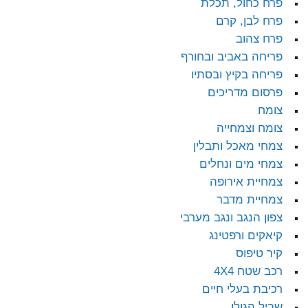
פרח כחול, תכלת
פרח לבן, קרם
פרח צהוב
פריחה באביב ובחורף
פריחה בקיץ ובסתיו
פרסום מדריכים
צומח
צומח וצמחייה
צמחי מאכל ותבלין
צמחי מים ונחלים
צמחיית אירופה
צמחיית מדבר
צפון הנגב ונגב מערבי
קיאקים ורפטינג
קיר טיפוס
רכב שטח 4X4
רכיבת בעלי חיים
שביל הגולן