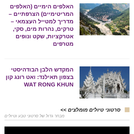
האלפים הימיים (האלפים
המריטימיים) הצרפתיים –
מדריך למטייל העצמאי –
טרקים, נהרות מים, סקי,
אטרקציות, שקט ונופים
מטרפים
המקדש הלבן הבודהיסטי
בצפון תאילנד: ואט רונג קון
WAT RONG KHUN
סרטוני טיולים מומלצים >>
מבחר גדול של סרטוני טבע וטיולים