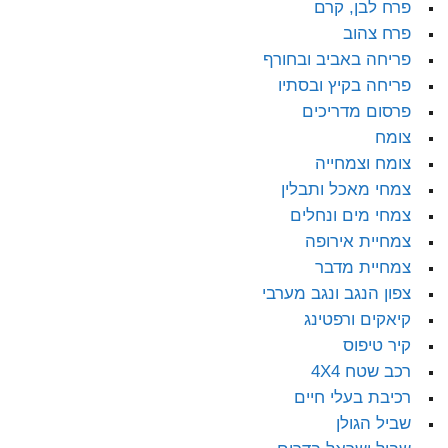
פרח לבן, קרם
פרח צהוב
פריחה באביב ובחורף
פריחה בקיץ ובסתיו
פרסום מדריכים
צומח
צומח וצמחייה
צמחי מאכל ותבלין
צמחי מים ונחלים
צמחיית אירופה
צמחיית מדבר
צפון הנגב ונגב מערבי
קיאקים ורפטינג
קיר טיפוס
רכב שטח 4X4
רכיבת בעלי חיים
שביל הגולן