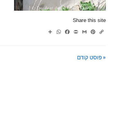
Share this site
WhatsApp
Share
Facebook
Print
Gmail
Pinterest
Copy
Link
« פוסט קודם