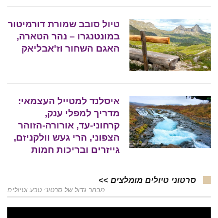
טיול סובב שמורת דורמיטור
במונטנגרו – נהר הטארה,
האגם השחור וז'אבליאק
איסלנד למטייל העצמאי:
מדריך למפלי ענק,
קרחוני-עד, אורורה-הזוהר
הצפוני, הרי געש וולקניזם,
גייזרים ובריכות חמות
סרטוני טיולים מומלצים >>
מבחר גדול של סרטוני טבע וטיולים