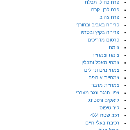
פרח כחול, תכלת
פרח לבן, קרם
פרח צהוב
פריחה באביב ובחורף
פריחה בקיץ ובסתיו
פרסום מדריכים
צומח
צומח וצמחייה
צמחי מאכל ותבלין
צמחי מים ונחלים
צמחיית אירופה
צמחיית מדבר
צפון הנגב ונגב מערבי
קיאקים ורפטינג
קיר טיפוס
רכב שטח 4X4
רכיבת בעלי חיים