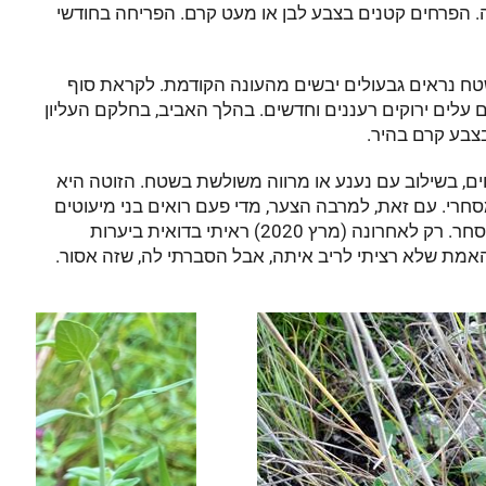
ה. הפרחים קטנים בצבע לבן או מעט קרם. הפריחה בחודשי
השטח נראים גבעולים יבשים מהעונה הקודמת. לקראת סוף
 עלים ירוקים רעננים וחדשים. בהלך האביב, בחלקם העליון
בצבע קרם בהיר.
, בשילוב עם נענע או מרווה משולשת בשטח. הזוטה היא
סחרי. עם זאת, למרבה הצער, מדי פעם רואים בני מיעוטים
העסוקים בקטיף שיטתי אל שקים גדולים, לצורך מסחר. רק לאחרונה (מרץ 2020) ראיתי בדואית ביערות
האמת שלא רציתי לריב איתה, אבל הסברתי לה, שזה אסור.