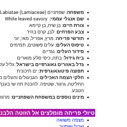
משפחה
: שפתניים (
Labiatae (Lamiaceae
שם אנגלי עממי:
White leaved savory
צורת חיים
: בן שיח, בן קיימא
צבע הפרחים
: לבן, קרם בהיר
חודשי פריחה
: מרץ, אפריל, מאי, יוני
טיפוס העלים
: עלים פשוטים, תמימים
סידור העלים
: נגדיים
בית גידול
: בתה, כיסי סלע מוארים
גדל באזורים גאוגרפיים בישראל
: גליל על
תפוצה פיטוגאוגרפית:
ים תיכונית
חלקי הצמח האכילים
: הגבעולים והעלים מ
החליטה, גרגור, שטיפה. להכנת תה שי בענף 
הטבע.
מינים נוספים במשפחת השפתניים
: מרוו
טיולי פריחה מומלצים אל הזוטה הלבנה
מצפה משואה
שביל שוסטר