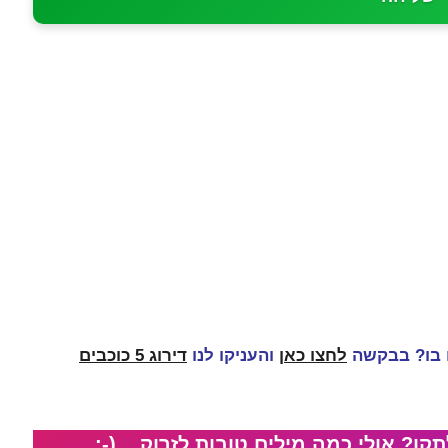
 בו? בבקשה
לחצו כאן
והעניקו לנו
דירוג 5 כוכבים
קן? אולי כמה מילים טובות לזרוק... (-: