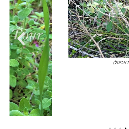
מודיעין (צילום: ד"ר ענת אביטל)