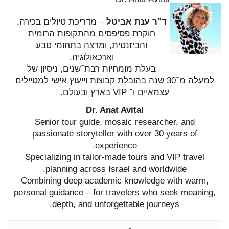
ד"ר
ענת
אביטל
–
מדריכת
טיולים
בכירה,
חוקרת
פסיפסים
מהתקופות
הרומית
והביזנטית,
ומרצה
בתחומי
טבע
וארכאולוגיה.
בעלת
מומחיות
רבת־
שנים,
ניסיון
של
למעלה
מ־
30
שנה
בהובלת
קבוצות
וייעוץ
אישי
למטיילים
עצמאיים
ו־
VIP
בארץ
ובעולם.
Dr.
Anat
Avital
Senior
tour
guide,
mosaic
researcher,
and
passionate
storyteller
with
over
30
years
of
experience.
Specializing
in
tailor-
made
tours
and
VIP
travel
planning
across
Israel
and
worldwide.
Combining
deep
academic
knowledge
with
warm,
personal
guidance –
for
travelers
who
seek
meaning,
depth,
and
unforgettable
journeys.