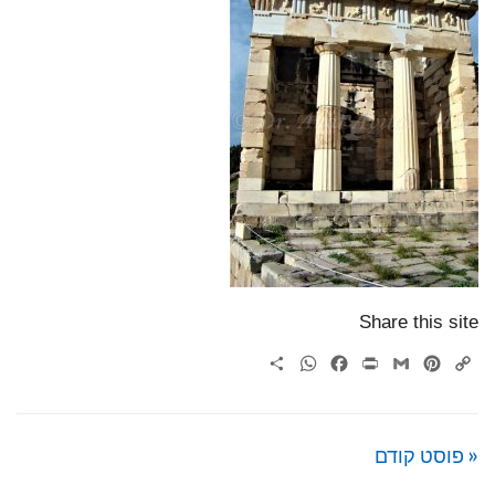
Share this site
WhatsApp
Share
Facebook
Print
Gmail
Pinterest
Copy
Link
« פוסט קודם