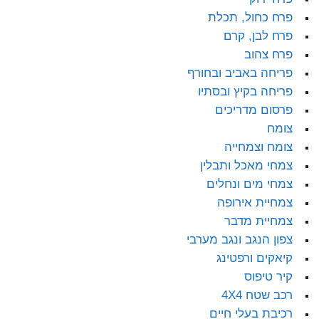
פרח כחול, תכלת
פרח לבן, קרם
פרח צהוב
פריחה באביב ובחורף
פריחה בקיץ ובסתיו
פרסום מדריכים
צומח
צומח וצמחייה
צמחי מאכל ותבלין
צמחי מים ונחלים
צמחיית אירופה
צמחיית מדבר
צפון הנגב ונגב מערבי
קיאקים ורפטינג
קיר טיפוס
רכב שטח 4X4
רכיבת בעלי חיים